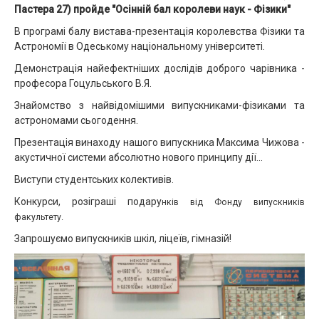
Пастера 27) пройде "Осінній бал королеви наук - Фізики"
В програмі балу вистава-презентація королевства Фізики та
Астрономії в Одеському національному університеті.
Демонстрація найефектніших дослідів доброго чарівника -
професора Гоцульського В.Я.
Знайомство з найвідомішими випускниками-фізиками та
астрономами сьогодення.
Презентація винаходу нашого випускника Максима Чижова -
акустичної системи абсолютно нового принципу дії...
Виступи студентських колективів.
Конкурси, розіграші подару
нкі
в від Фонду випускників
факультету.
Запрошуємо випускників шкіл, ліцеїв, гімназій!