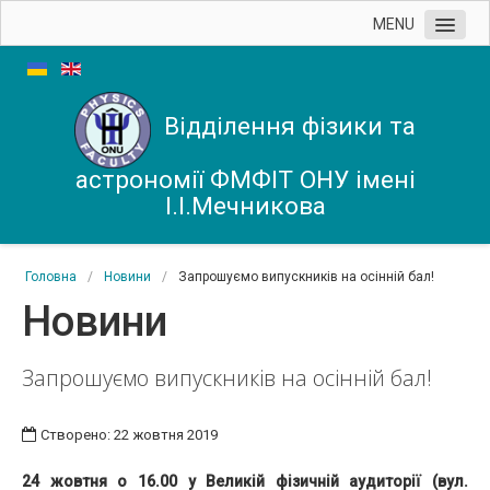
MENU
Школа фізфака
Мала академія наук
Відділення фізики та
Новини
астрономії ФМФІТ ОНУ імені
Кафедра
І.І.Мечникова
Контакти
Головна
/
Новини
/
Запрошуємо випускників на осінній бал!
Новини
Запрошуємо випускників на осінній бал!
Створено: 22 жовтня 2019
24 жовтня о 16.00 у Великій фізичній аудиторії (вул.